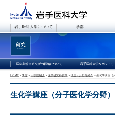
岩手医科大学について
学部
医歯薬総合研究所の再編について
岩手医科大学リポジトリ
HOME
>
研究
>
大学院紹介
>
医学研究科案内
>
講座・分野等紹介
> 生化学講座（
生化学講座（分子医化学分野）