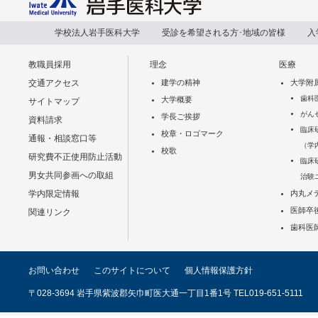
学校法人岩手医科大学
受診を希望される方･地域の皆様
入
教職員採用
理念
医療
交通アクセス
建学の精神
大学附
歯科
大学概要
サイトマップ
がん
学長ご挨拶
資料請求
臨床
校章・ロゴマーク
通報・相談窓口等
（学
校歌
研究費不正使用防止活動
臨床
男女共同参画への取組
治験
学内限定情報
内丸メ
医師卒
関連リンク
歯科医
お問い合わせ
このサイトについて
個人情報保護方針
〒028-3694 岩手県紫波郡矢巾町医大通一丁目1番1号 TEL019-651-5111