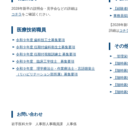
2028年新卒の説明会・見学会などの詳細は
【経験者
コチラ
をご確認ください。
事務員採
【2028年
医療技術職員
詳細は
コチ
令和９年度 歯科技工士募集要項
その
令和９年度 任期付歯科衛生士募集要項
令和９年度 任期付視能訓練士 募集要項
管理栄養
令和９年度 臨床工学技士 募集要項
【随時募
令和９年度 理学療法士・作業療法士・言語聴覚士
【随時募
（リハビリテーション部所属）募集要項
【随時募
【随時募
【随時募
お問い合わせ
岩手医科大学 人事部人事職員課 人事係