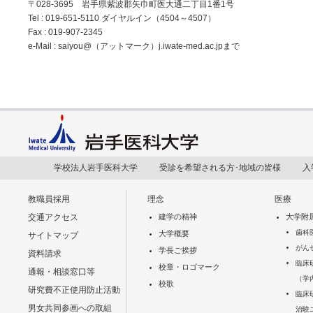
〒028-3695 岩手県紫波郡矢巾町医大通二丁目1番1号
Tel : 019-651-5110 ダイヤルイン（4504～4507）
Fax : 019-907-2345
e-Mail : saiyou@（アットマーク）j.iwate-med.ac.jpまで
学校法人岩手医科大学
受診を希望される方･地域の皆様
入
教職員採用
理念
医療
交通アクセス
建学の精神
大学附
歯科
大学概要
サイトマップ
がん
学長ご挨拶
資料請求
臨床
校章・ロゴマーク
通報・相談窓口等
（学
校歌
研究費不正使用防止活動
臨床
男女共同参画への取組
治験