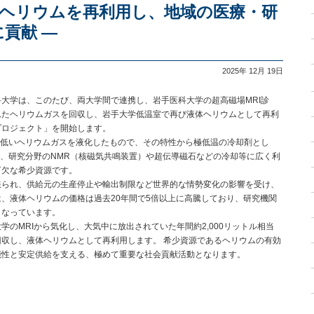
液体ヘリウムを再利用し、地域の医療・研
貢献 —
2025年 12月 19日
大学は、このたび、両大学間で連携し、岩手医科大学の超高磁場MRI診
れたヘリウムガスを回収し、岩手大学低温室で再び液体ヘリウムとして再利
プロジェクト」を開始します。
常に低いヘリウムガスを液化したもので、その特性から極低温の冷却剤とし
）、研究分野のNMR（核磁気共鳴装置）や超伝導磁石などの冷却等に広く利
可欠な希少資源です。
限られ、供給元の生産停止や輸出制限など世界的な情勢変化の影響を受け、
、液体ヘリウムの価格は過去20年間で5倍以上に高騰しており、研究機関
となっています。
のMRIから気化し、大気中に放出されていた年間約2,000リットル相当
収し、液体ヘリウムとして再利用します。 希少資源であるヘリウムの有効
能性と安定供給を支える、極めて重要な社会貢献活動となります。