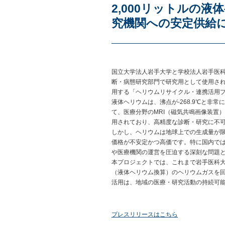
2,000リットルの
究機関への安定供給に
国立大学法人岩手大学と学校法人岩手医科
断・病態研究部門で研究用として使用さ
用する「ヘリウムリサイクル・連携活用
液体ヘリウムは、沸点が-268.9℃と非
て、医療分野のMRI（磁気共鳴画像装置
用されており、高精度な診断・研究に不
しかし、ヘリウムは地球上での生成量が
価格が不安定かつ高価です。特に国内では
や医療機関の運営を圧迫する深刻な問題
本プロジェクトでは、これまで岩手医科大学
（液体ヘリウム換算）のヘリウムガスを回
活用は、地域の医療・研究活動の持続可
プレスリリースはこちら