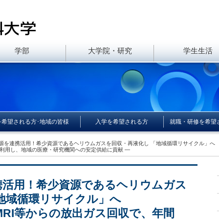
学部
大学院・研究
学生生活
を希望される方･地域の皆様
入学を希望される方
就職・研修を希望
療資源を連携活用！希少資源であるヘリウムガスを回収・再液化し 「地域循環リサイ
再利用し、地域の医療・研究機関への安定供給に貢献 —
携活用！希少資源であるヘリウムガス
地域循環リサイクル」へ
らの放出ガス回収で、年間