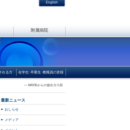
English
附属病院
される方
在学生･卒業生･教職員の皆様
クル」へ — MRI等からの放出ガス回
最新ニュース
おしらせ
メディア