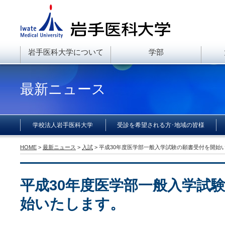
岩手医科大学について
学部
最新ニュース
学校法人岩手医科大学
受診を希望される方･地域の皆様
HOME
>
最新ニュース
>
入試
> 平成30年度医学部一般入学試験の願書受付を開始
平成30年度医学部一般入学試
始いたします。