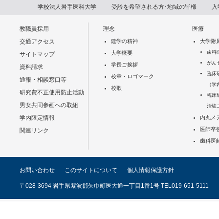
学校法人岩手医科大学
受診を希望される方･地域の皆様
入
教職員採用
理念
医療
交通アクセス
建学の精神
大学附
歯科
大学概要
サイトマップ
がん
学長ご挨拶
資料請求
臨床
校章・ロゴマーク
通報・相談窓口等
（学
校歌
研究費不正使用防止活動
臨床
男女共同参画への取組
治験
学内限定情報
内丸メ
医師卒
関連リンク
歯科医
お問い合わせ
このサイトについて
個人情報保護方針
〒028-3694 岩手県紫波郡矢巾町医大通一丁目1番1号 TEL019-651-5111