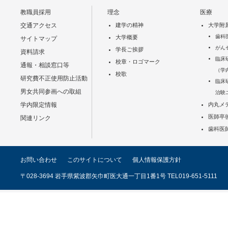
教職員採用
理念
医療
交通アクセス
建学の精神
大学附
歯科
大学概要
サイトマップ
がん
学長ご挨拶
資料請求
臨床
校章・ロゴマーク
通報・相談窓口等
（学
校歌
研究費不正使用防止活動
臨床
男女共同参画への取組
治験
学内限定情報
内丸メ
医師卒
関連リンク
歯科医
お問い合わせ
このサイトについて
個人情報保護方針
〒028-3694 岩手県紫波郡矢巾町医大通一丁目1番1号 TEL019-651-5111