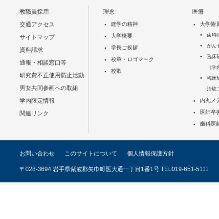
教職員採用
理念
医療
交通アクセス
建学の精神
大学附
歯科
大学概要
サイトマップ
がん
学長ご挨拶
資料請求
臨床
校章・ロゴマーク
通報・相談窓口等
（学
校歌
研究費不正使用防止活動
臨床
男女共同参画への取組
治験
学内限定情報
内丸メ
医師卒
関連リンク
歯科医
お問い合わせ
このサイトについて
個人情報保護方針
〒028-3694 岩手県紫波郡矢巾町医大通一丁目1番1号 TEL019-651-5111