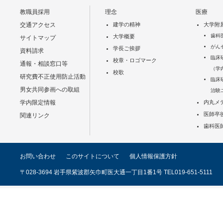
教職員採用
理念
医療
交通アクセス
建学の精神
大学附
歯科
大学概要
サイトマップ
がん
学長ご挨拶
資料請求
臨床
校章・ロゴマーク
通報・相談窓口等
（学
校歌
研究費不正使用防止活動
臨床
男女共同参画への取組
治験
学内限定情報
内丸メ
医師卒
関連リンク
歯科医
お問い合わせ
このサイトについて
個人情報保護方針
〒028-3694 岩手県紫波郡矢巾町医大通一丁目1番1号 TEL019-651-5111