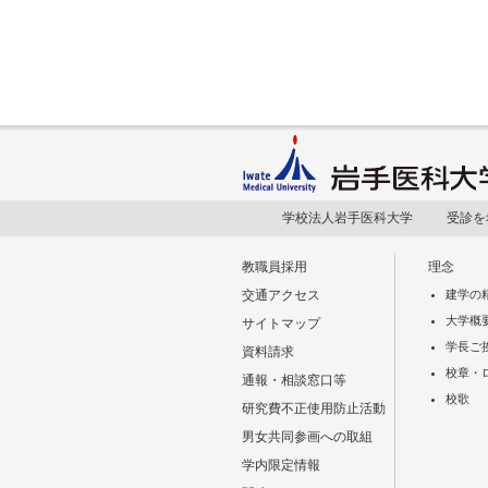
学校法人岩手医科大学
受診を
教職員採用
理念
交通アクセス
建学の
大学概
サイトマップ
学長ご
資料請求
校章・
通報・相談窓口等
校歌
研究費不正使用防止活動
男女共同参画への取組
学内限定情報