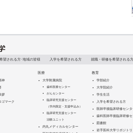
希望される方･地域の皆様
入学を希望される方
就職・研修を希望される
医療
教育
精神
大学附属病院
学部紹介
歯科医療センター
要
大学院紹介
がんセンター
挨拶
学生生活
臨床研究支援センター
ロゴマーク
入学を希望される方
（学内限定・支援申込み）
医師卒後臨床研修センタ
臨床研究支援センター
歯科医師卒後臨床研修セ
治験ユニット
図書館
内丸メディカルセンター
岩手医科大学リポジトリ