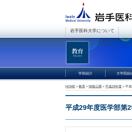
岩手医科大学について
学部紹介
大学院紹
HOME
>
教育
>
情報公開
>
平成29年度
> 平
平成29年度医学部第