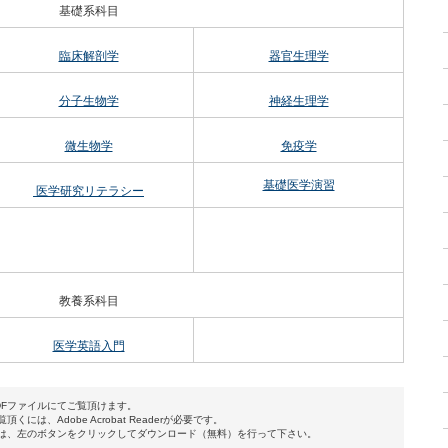
基礎系科目
臨床解剖学
器官生理学
分子生物学
神経生理学
微生物学
免疫学
基礎医学演習
医学研究リテラシー
教養系科目
医学英語入門
DFファイルにてご覧頂けます。
くには、Adobe Acrobat Readerが必要です。
は、左のボタンをクリックしてダウンロード（無料）を行って下さい。