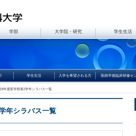
学部
大学院・研究
学生生活
介
学生生活
入学を希望される方
医師卒後臨床研修セ
成29年度医学部第2学年シラバス一覧
2学年シラバス一覧