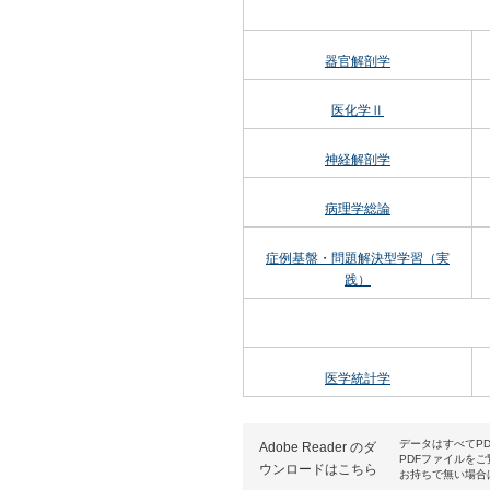
器官解剖学
医化学Ⅱ
神経解剖学
病理学総論
症例基盤・問題解決型学習（実
践）
医学統計学
データはすべてP
Adobe Reader のダ
PDFファイルをご覧頂
ウンロードはこちら
お持ちで無い場合