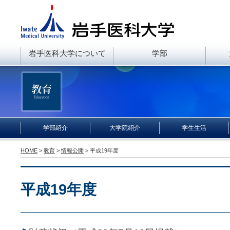
岩手医科大学について
学部
学部紹介
大学院紹介
学生生活
HOME
>
教育
>
情報公開
> 平成19年度
平成19年度