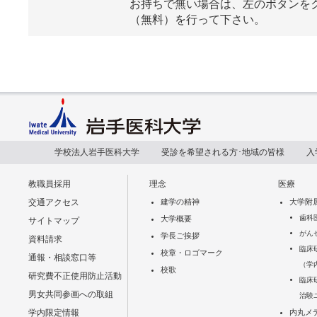
お持ちで無い場合は、左のボタンを
（無料）を行って下さい。
学校法人岩手医科大学
受診を希望される方･地域の皆様
入
教職員採用
理念
医療
交通アクセス
建学の精神
大学附
歯科
大学概要
サイトマップ
がん
学長ご挨拶
資料請求
臨床
校章・ロゴマーク
通報・相談窓口等
（学
校歌
研究費不正使用防止活動
臨床
男女共同参画への取組
治験
学内限定情報
内丸メ