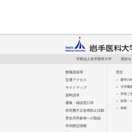
学校法人岩手医科大学
受診を
教職員採用
理念
交通アクセス
建学の
大学概
サイトマップ
学長ご
資料請求
校章・
通報・相談窓口等
校歌
研究費不正使用防止活動
男女共同参画への取組
学内限定情報