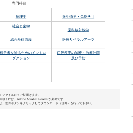
専門科目
病理学
微生物学・免疫学Ⅱ
社会と歯学
歯科放射線学
総合基礎講義
医療リベラルアーツ
科患者を診るためのイントロ
口腔疾患の診断・治療計画
ダクション
及び予防
DFファイルにてご覧頂けます。
くには、Adobe Acrobat Readerが必要です。
は、左のボタンをクリックしてダウンロード（無料）を行って下さい。