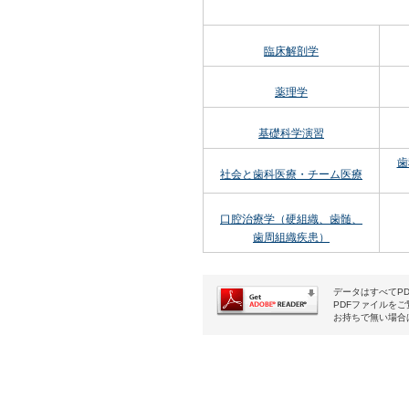
臨床解剖学
薬理学
基礎科学演習
歯
社会と歯科医療・チーム医療
口腔治療学（硬組織、歯髄、
歯周組織疾患）
データはすべてP
PDFファイルをご覧頂
お持ちで無い場合