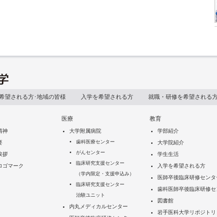
希望される方･地域の皆様
入学を希望される方
就職・研修を希望される
医療
教育
精神
大学附属病院
学部紹介
歯科医療センター
要
大学院紹介
がんセンター
挨拶
学生生活
臨床研究支援センター
ロゴマーク
入学を希望される方
（学内限定・支援申込み）
医師卒後臨床研修センタ
臨床研究支援センター
歯科医師卒後臨床研修セ
治験ユニット
図書館
内丸メディカルセンター
岩手医科大学リポジトリ