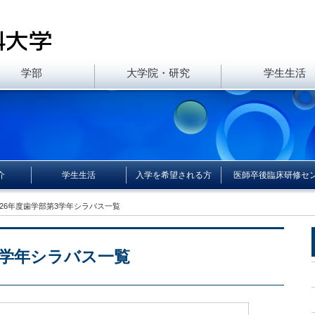
学部
大学院・研究
学生生活
介
学生生活
入学を希望される方
医師卒後臨床研修セ
成26年度歯学部第3学年シラバス一覧
3学年シラバス一覧