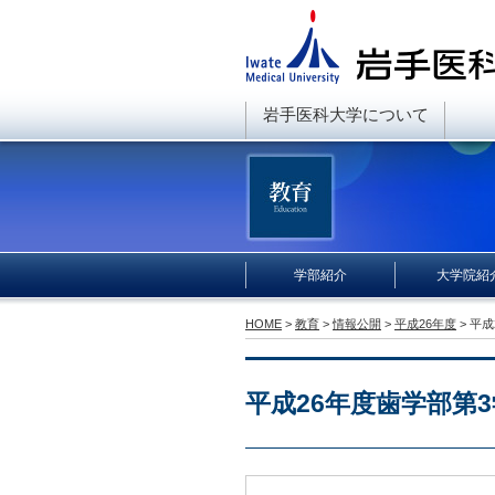
岩手医科大学について
学部紹介
大学院紹
HOME
>
教育
>
情報公開
>
平成26年度
> 平
平成26年度歯学部第