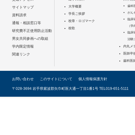
歯科
大学概要
サイトマップ
がん
学長ご挨拶
資料請求
臨床
校章・ロゴマーク
通報・相談窓口等
（学
校歌
研究費不正使用防止活動
臨床
男女共同参画への取組
治験
学内限定情報
内丸メ
医師卒
関連リンク
歯科医
お問い合わせ
このサイトについて
個人情報保護方針
〒028-3694 岩手県紫波郡矢巾町医大通一丁目1番1号 TEL019-651-5111